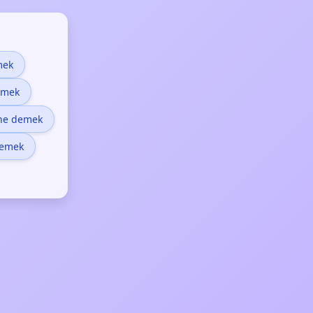
mek
emek
 ne demek
demek