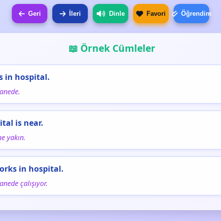
Geri
İleri
Dinle
Favori
Öğrendim
📖 Örnek Cümleler
s in hospital.
tanede.
tal is near.
e yakın.
orks in hospital.
anede çalışıyor.