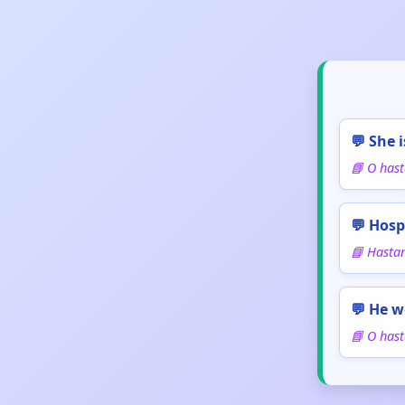
💬 She i
📘 O has
💬 Hospi
📘 Hastan
💬 He w
📘 O hast