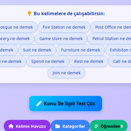
Bu kelimelere de çalışabilirsin:
osque ne demek
Fire Station ne demek
Post Office ne de
ocery ne demek
Game store ne demek
Petrol Station ne d
 demek
Suit ne demek
Furniture ne demek
Exhibiton
e ne demek
Spend ne demek
Rest ne demek
Call ne 
Join ne demek
Konu İle İlgili Test Çöz
Kelime Havuzu
Kategoriler
Öğrenilen
0