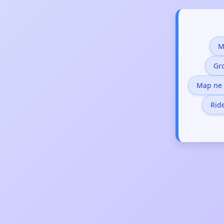
M
Gr
Map ne
Rid