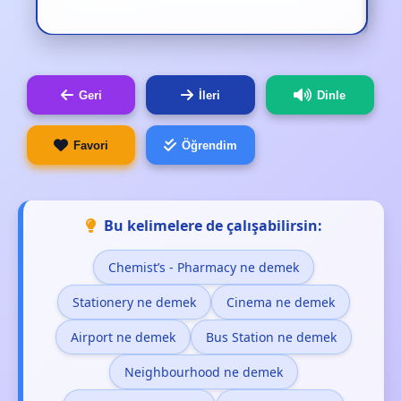
Geri
İleri
Dinle
Favori
Öğrendim
Bu kelimelere de çalışabilirsin:
Chemist’s - Pharmacy ne demek
Stationery ne demek
Cinema ne demek
Airport ne demek
Bus Station ne demek
Neighbourhood ne demek