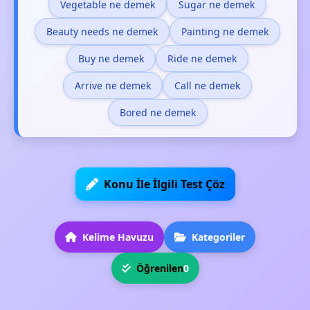
Vegetable ne demek
Sugar ne demek
Beauty needs ne demek
Painting ne demek
Buy ne demek
Ride ne demek
Arrive ne demek
Call ne demek
Bored ne demek
Konu İle İlgili Test Çöz
Kelime Havuzu
Kategoriler
Öğrenilen
0