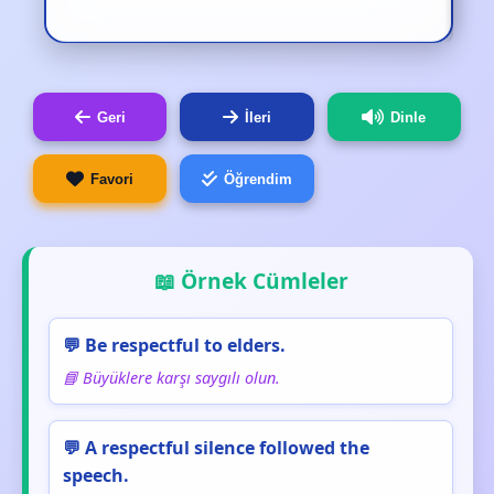
Geri
İleri
Dinle
Favori
Öğrendim
📖 Örnek Cümleler
💬 Be respectful to elders.
📘 Büyüklere karşı saygılı olun.
💬 A respectful silence followed the
speech.