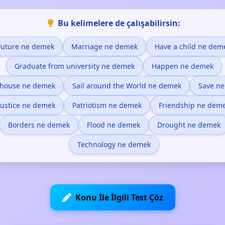
Bu kelimelere de çalışabilirsin:
Future ne demek
Marriage ne demek
Have a child ne dem
Graduate from university ne demek
Happen ne demek
 house ne demek
Sail around the World ne demek
Save n
Justice ne demek
Patriotism ne demek
Friendship ne dem
Borders ne demek
Flood ne demek
Drought ne demek
Technology ne demek
Konu İle İlgili Test Çöz