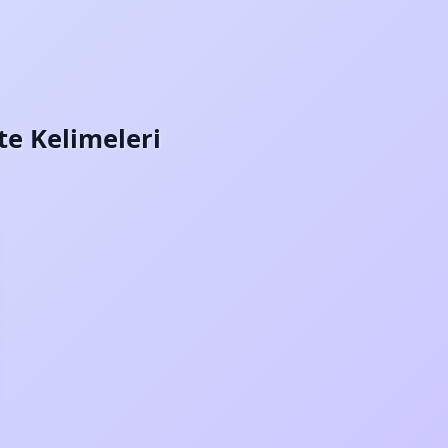
ite Kelimeleri