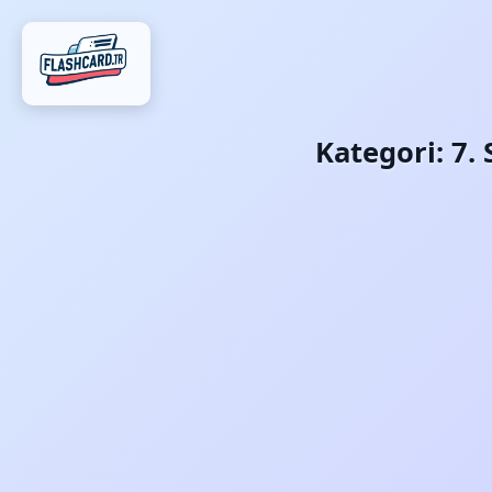
Kategori:
7. 