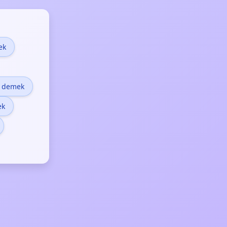
ek
e demek
ek