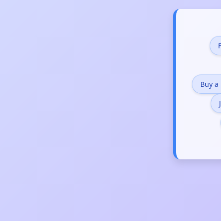
Buy a