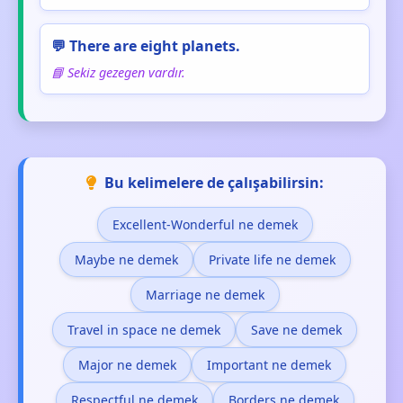
💬 There are eight planets.
📘 Sekiz gezegen vardır.
Bu kelimelere de çalışabilirsin:
Excellent-Wonderful ne demek
Maybe ne demek
Private life ne demek
Marriage ne demek
Travel in space ne demek
Save ne demek
Major ne demek
Important ne demek
Respectful ne demek
Borders ne demek