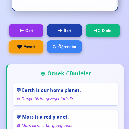
Geri
İleri
Dinle
Favori
Öğrendim
📖 Örnek Cümleler
💬 Earth is our home planet.
📘 Dünya bizim gezegenimizdir.
💬 Mars is a red planet.
📘 Mars kırmızı bir gezegendir.