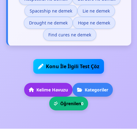
Spaceship ne demek
Lie ne demek
Drought ne demek
Hope ne demek
Find cures ne demek
Konu İle İlgili Test Çöz
Kelime Havuzu
Kategoriler
Öğrenilen
0