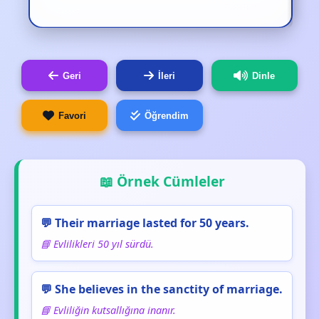
Geri
İleri
Dinle
Favori
Öğrendim
📖 Örnek Cümleler
💬 Their marriage lasted for 50 years.
📘 Evlilikleri 50 yıl sürdü.
💬 She believes in the sanctity of marriage.
📘 Evliliğin kutsallığına inanır.