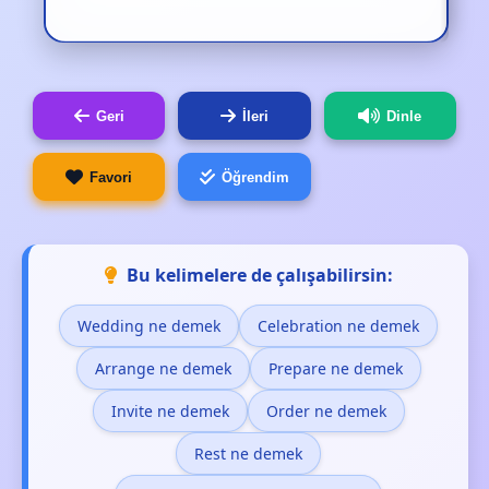
Geri
İleri
Dinle
Favori
Öğrendim
Bu kelimelere de çalışabilirsin:
Wedding ne demek
Celebration ne demek
Arrange ne demek
Prepare ne demek
Invite ne demek
Order ne demek
Rest ne demek