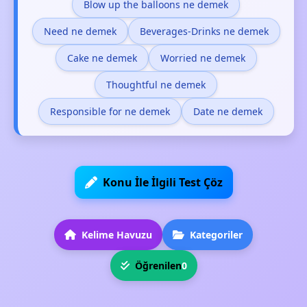
Blow up the balloons ne demek
Need ne demek
Beverages-Drinks ne demek
Cake ne demek
Worried ne demek
Thoughtful ne demek
Responsible for ne demek
Date ne demek
Konu İle İlgili Test Çöz
Kelime Havuzu
Kategoriler
Öğrenilen
0