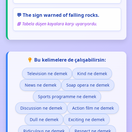
💬 The sign warned of falling rocks.
📘 Tabela düşen kayalara karşı uyarıyordu.
Bu kelimelere de çalışabilirsin:
Television ne demek
Kind ne demek
News ne demek
Soap opera ne demek
Sports programme ne demek
Discussion ne demek
Action film ne demek
Dull ne demek
Exciting ne demek
Ridiculous ne demek
Respect ne demek