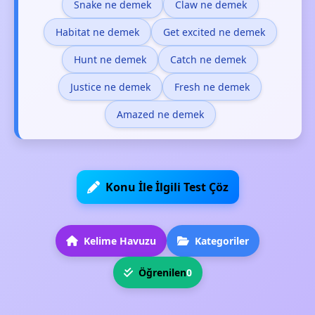
Snake ne demek
Claw ne demek
Habitat ne demek
Get excited ne demek
Hunt ne demek
Catch ne demek
Justice ne demek
Fresh ne demek
Amazed ne demek
Konu İle İlgili Test Çöz
Kelime Havuzu
Kategoriler
Öğrenilen
0