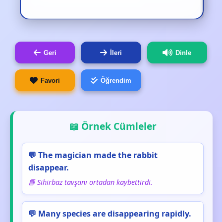
Geri
İleri
Dinle
Favori
Öğrendim
📖 Örnek Cümleler
💬 The magician made the rabbit
disappear.
📘 Sihirbaz tavşanı ortadan kaybettirdi.
💬 Many species are disappearing rapidly.