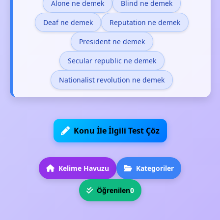
Alone ne demek
Blind ne demek
Deaf ne demek
Reputation ne demek
President ne demek
Secular republic ne demek
Nationalist revolution ne demek
Konu İle İlgili Test Çöz
Kelime Havuzu
Kategoriler
Öğrenilen
0