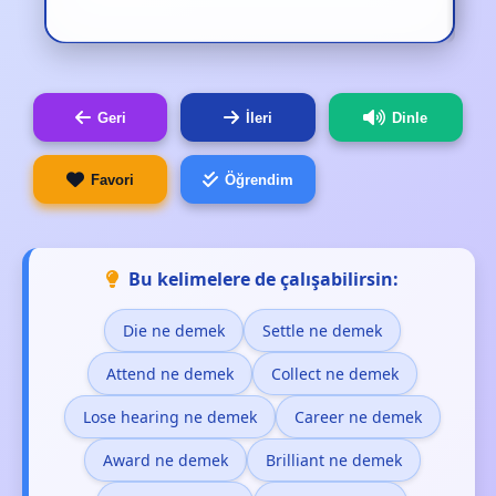
Geri
İleri
Dinle
Favori
Öğrendim
Bu kelimelere de çalışabilirsin:
Die ne demek
Settle ne demek
Attend ne demek
Collect ne demek
Lose hearing ne demek
Career ne demek
Award ne demek
Brilliant ne demek