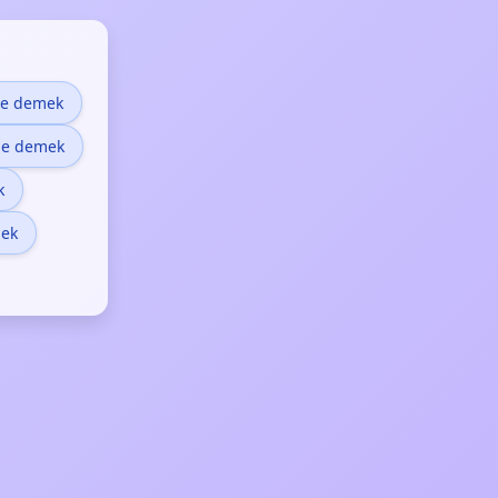
ne demek
ne demek
k
mek