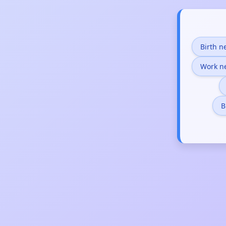
Birth 
Work n
B