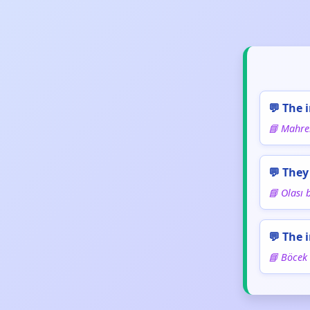
💬 The 
📘 Mahrem
💬 They
📘 Olası b
💬 The 
📘 Böcek i