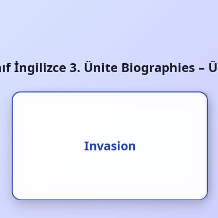
nıf İngilizce 3. Ünite Biographies – 
İstila/ saldırı
Invasion