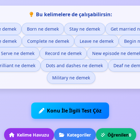
Bu kelimelere de çalışabilirsin:
ne demek
Born ne demek
Stay ne demek
Get married 
e demek
Complete ne demek
Leave ne demek
Begin 
Serve ne demek
Record ne demek
New episode ne deme
rilliant ne demek
Dots and dashes ne demek
Deaf ne de
Military ne demek
Konu İle İlgili Test Çöz
Kelime Havuzu
Kategoriler
Öğrenilen
0