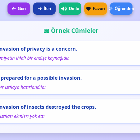
Geri
İleri
Dinle
Favori
Öğrendim
📖 Örnek Cümleler
invasion of privacy is a concern.
iyetin ihlali bir endişe kaynağıdır.
 prepared for a possible invasion.
ir istilaya hazırlandılar.
invasion of insects destroyed the crops.
stilası ekinleri yok etti.