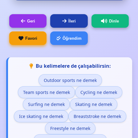
Geri
İleri
Dinle
Favori
Öğrendim
Bu kelimelere de çalışabilirsin:
Outdoor sports ne demek
Team sports ne demek
Cycling ne demek
Surfing ne demek
Skating ne demek
Ice skating ne demek
Breaststroke ne demek
Freestyle ne demek