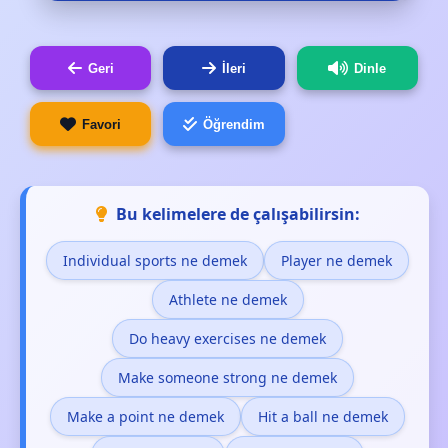
Geri
İleri
Dinle
Favori
Öğrendim
Bu kelimelere de çalışabilirsin:
Individual sports ne demek
Player ne demek
Athlete ne demek
Do heavy exercises ne demek
Make someone strong ne demek
Make a point ne demek
Hit a ball ne demek