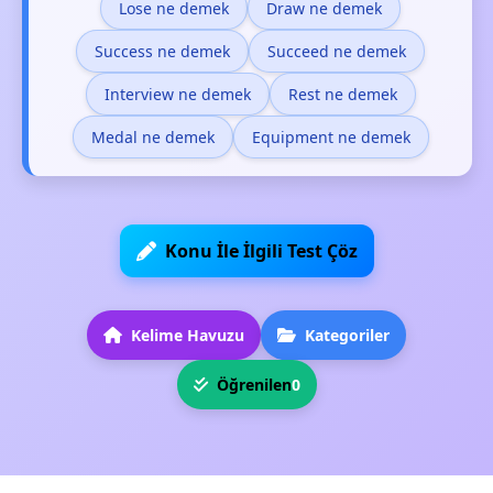
Lose ne demek
Draw ne demek
Success ne demek
Succeed ne demek
Interview ne demek
Rest ne demek
Medal ne demek
Equipment ne demek
Konu İle İlgili Test Çöz
Kelime Havuzu
Kategoriler
Öğrenilen
0