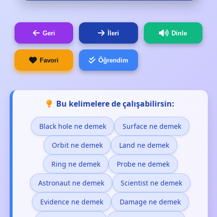
Geri
İleri
Dinle
Favori
Öğrendim
Bu kelimelere de çalışabilirsin:
Black hole ne demek
Surface ne demek
Orbit ne demek
Land ne demek
Ring ne demek
Probe ne demek
Astronaut ne demek
Scientist ne demek
Evidence ne demek
Damage ne demek