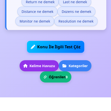
Return ne demek
Last ne demek
Distance ne demek
Dozens ne demek
Monitor ne demek
Resolution ne demek
Konu İle İlgili Test Çöz
Kelime Havuzu
Kategoriler
Öğrenilen
0