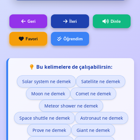
Geri
İleri
Dinle
Favori
Öğrendim
Bu kelimelere de çalışabilirsin:
Solar system ne demek
Satellite ne demek
Moon ne demek
Comet ne demek
Meteor shower ne demek
Space shuttle ne demek
Astronaut ne demek
Prove ne demek
Giant ne demek