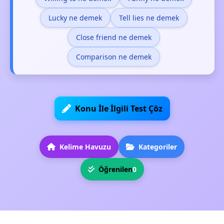
Lucky ne demek
Tell lies ne demek
Close friend ne demek
Comparison ne demek
Konu İle İlgili Test Çöz
Kelime Havuzu
Kategoriler
Öğrenilen
0