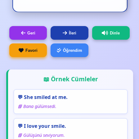
Geri
İleri
Dinle
Favori
Öğrendim
📖 Örnek Cümleler
💬 She smiled at me.
📘 Bana gülümsedi.
💬 I love your smile.
📘 Gülüşünü seviyorum.