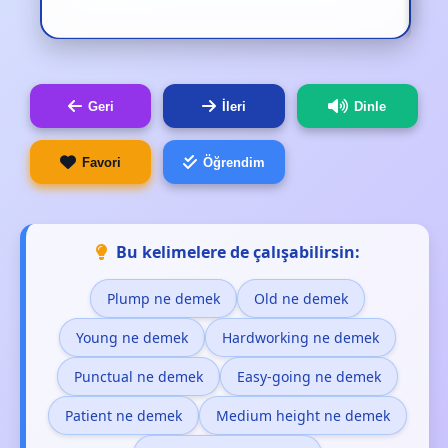
Geri
İleri
Dinle
Favori
Öğrendim
Bu kelimelere de çalışabilirsin:
Plump ne demek
Old ne demek
Young ne demek
Hardworking ne demek
Punctual ne demek
Easy-going ne demek
Patient ne demek
Medium height ne demek