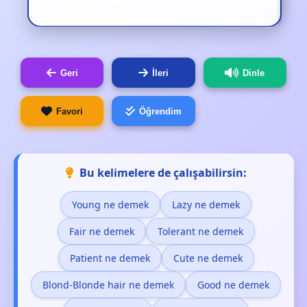
Geri
İleri
Dinle
Favori
Öğrendim
Bu kelimelere de çalışabilirsin:
Young ne demek
Lazy ne demek
Fair ne demek
Tolerant ne demek
Patient ne demek
Cute ne demek
Blond-Blonde hair ne demek
Good ne demek