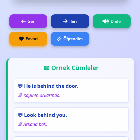
Geri
İleri
Dinle
Favori
Öğrendim
📖 Örnek Cümleler
💬 He is behind the door.
📘 Kapının arkasında.
💬 Look behind you.
📘 Arkana bak.