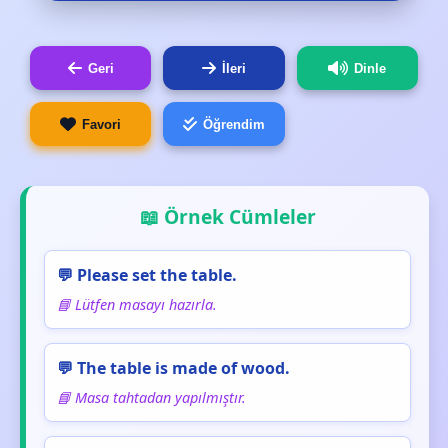
Geri
İleri
Dinle
Favori
Öğrendim
📖 Örnek Cümleler
💬 Please set the table.
📘 Lütfen masayı hazırla.
💬 The table is made of wood.
📘 Masa tahtadan yapılmıştır.