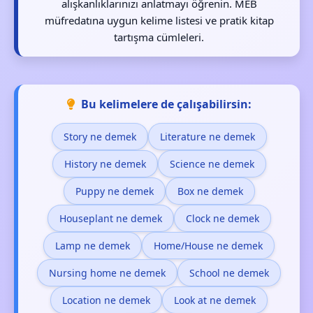
alışkanlıklarınızı anlatmayı öğrenin. MEB
müfredatına uygun kelime listesi ve pratik kitap
tartışma cümleleri.
Bu kelimelere de çalışabilirsin:
Story ne demek
Literature ne demek
History ne demek
Science ne demek
Puppy ne demek
Box ne demek
Houseplant ne demek
Clock ne demek
Lamp ne demek
Home/House ne demek
Nursing home ne demek
School ne demek
Location ne demek
Look at ne demek