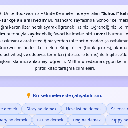
f 8. Ünite Bookworms – Ünite Kelimelerinde yer alan
“School” kel
e-Türkçe anlamı nedir?
Bu flashcard sayfasında 'School' kelimes
lığını kartın üzerine tıklayarak öğrenebilirsiniz. Öğrendiğiniz Kelim
im
butonuyla kaydedebilir, favori kelimelerinizi
Favori
butonu ile
k çıktısını alarak istediğiniz yerden internet olmadan çalışabilirsini
 Bookworms ünitesi kelimeleri: Kitap türleri (book genres), okuma a
g activities) ve edebiyat terimleri (literature terms) ile İngilizce'de
şkanlıklarınızı anlatmayı öğrenin. MEB müfredatına uygun kelime 
pratik kitap tartışma cümleleri.
Bu kelimelere de çalışabilirsin:
ne demek
Story ne demek
Novelist ne demek
Science
onary ne demek
Cat ne demek
Dog ne demek
Puppy n