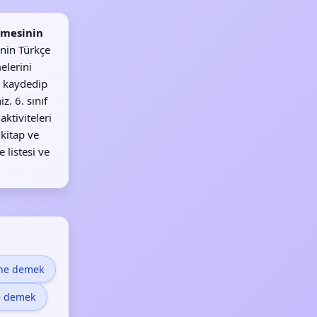
imesinin
inin Türkçe
elerini
 kaydedip
z. 6. sınıf
ktiviteleri
 kitap ve
listesi ve
 ne demek
e demek