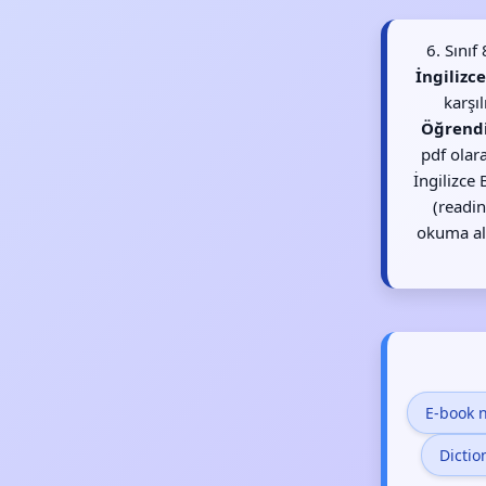
6. Sını
İngilizc
karşı
Öğrend
pdf olara
İngilizce
(readin
okuma alı
E-book 
Dicti