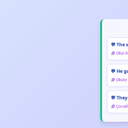
💬 The s
📘 Okul b
💬 He g
📘 Okula 
💬 They
📘 Çocukla