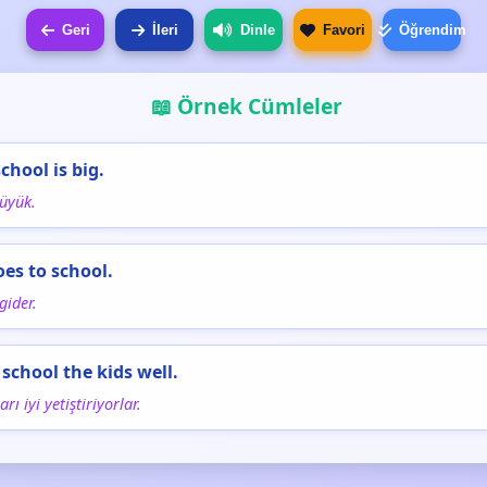
Geri
İleri
Dinle
Favori
Öğrendim
📖 Örnek Cümleler
chool is big.
üyük.
oes to school.
gider.
 school the kids well.
rı iyi yetiştiriyorlar.