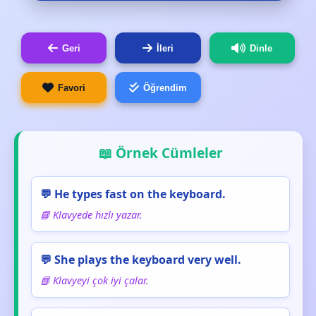
Geri
İleri
Dinle
Favori
Öğrendim
📖 Örnek Cümleler
💬 He types fast on the keyboard.
📘 Klavyede hızlı yazar.
💬 She plays the keyboard very well.
📘 Klavyeyi çok iyi çalar.