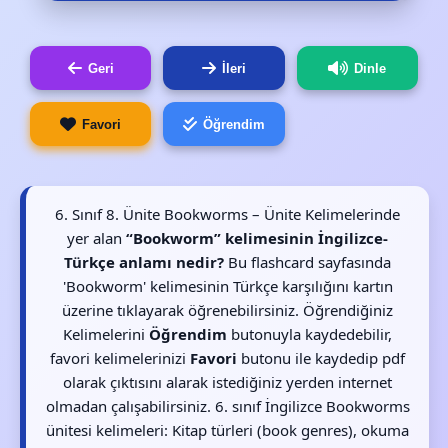
Geri
İleri
Dinle
Favori
Öğrendim
6. Sınıf 8. Ünite Bookworms – Ünite Kelimelerinde
yer alan
“Bookworm” kelimesinin İngilizce-
Türkçe anlamı nedir?
Bu flashcard sayfasında
'Bookworm' kelimesinin Türkçe karşılığını kartın
üzerine tıklayarak öğrenebilirsiniz. Öğrendiğiniz
Kelimelerini
Öğrendim
butonuyla kaydedebilir,
favori kelimelerinizi
Favori
butonu ile kaydedip pdf
olarak çıktısını alarak istediğiniz yerden internet
olmadan çalışabilirsiniz. 6. sınıf İngilizce Bookworms
ünitesi kelimeleri: Kitap türleri (book genres), okuma