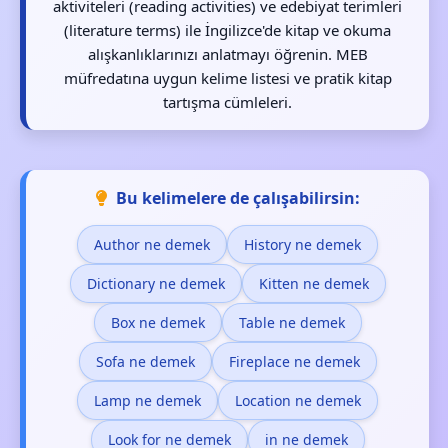
aktiviteleri (reading activities) ve edebiyat terimleri
(literature terms) ile İngilizce'de kitap ve okuma
alışkanlıklarınızı anlatmayı öğrenin. MEB
müfredatına uygun kelime listesi ve pratik kitap
tartışma cümleleri.
Bu kelimelere de çalışabilirsin:
Author ne demek
History ne demek
Dictionary ne demek
Kitten ne demek
Box ne demek
Table ne demek
Sofa ne demek
Fireplace ne demek
Lamp ne demek
Location ne demek
Look for ne demek
in ne demek