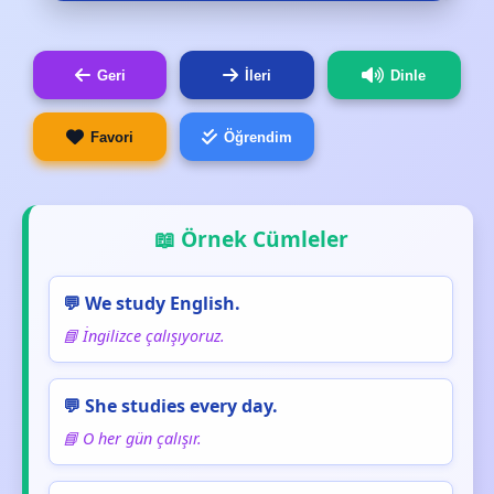
Geri
İleri
Dinle
Favori
Öğrendim
📖 Örnek Cümleler
💬 We study English.
📘 İngilizce çalışıyoruz.
💬 She studies every day.
📘 O her gün çalışır.