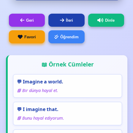
Geri
İleri
Dinle
Favori
Öğrendim
📖 Örnek Cümleler
💬 Imagine a world.
📘 Bir dünya hayal et.
💬 I imagine that.
📘 Bunu hayal ediyorum.