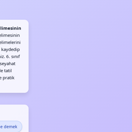
elimesinin
elimesinin
elimelerini
 kaydedip
z. 6. sınıf
, seyahat
e tatil
e pratik
ne demek