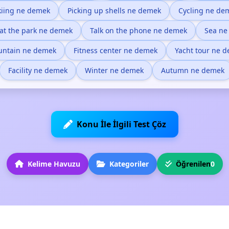
kiing ne demek
Picking up shells ne demek
Cycling ne de
at the park ne demek
Talk on the phone ne demek
Sea ne
ntain ne demek
Fitness center ne demek
Yacht tour ne 
Facility ne demek
Winter ne demek
Autumn ne demek
Konu İle İlgili Test Çöz
Kelime Havuzu
Kategoriler
Öğrenilen
0