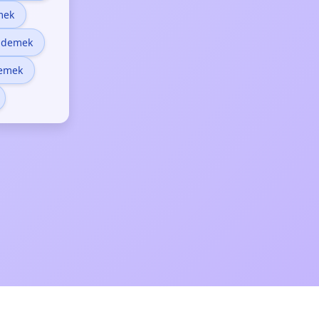
mek
 demek
demek