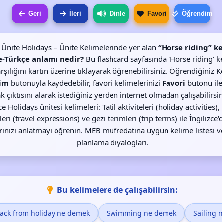
Geri
İleri
Dinle
Favori
Öğrendim
7. Ünite Holidays – Ünite Kelimelerinde yer alan
“Horse riding” k
ce-Türkçe anlamı nedir?
Bu flashcard sayfasında 'Horse riding' k
rşılığını kartın üzerine tıklayarak öğrenebilirsiniz. Öğrendiğiniz K
im
butonuyla kaydedebilir, favori kelimelerinizi
Favori
butonu ile
k çıktısını alarak istediğiniz yerden internet olmadan çalışabilirsini
ce Holidays ünitesi kelimeleri: Tatil aktiviteleri (holiday activities)
leri (travel expressions) ve gezi terimleri (trip terms) ile İngilizce'd
rınızı anlatmayı öğrenin. MEB müfredatına uygun kelime listesi v
planlama diyalogları.
Bu kelimelere de çalışabilirsin:
ack from holiday ne demek
Swimming ne demek
Sailing 