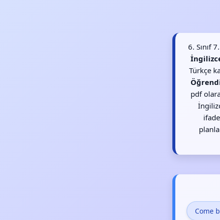
6. Sınıf 
İngiliz
Türkçe ka
Öğrend
pdf olara
İngiliz
ifade
planla
Come b