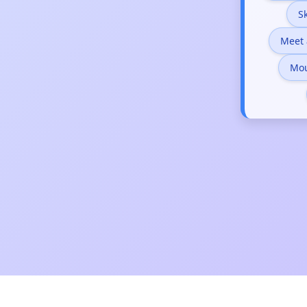
S
Meet 
Mou