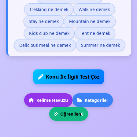
Trekking ne demek
Walk ne demek
Stay ne demek
Mountain ne demek
Kids club ne demek
Tent ne demek
Delicious meal ne demek
Summer ne demek
Konu İle İlgili Test Çöz
Kelime Havuzu
Kategoriler
Öğrenilen
0