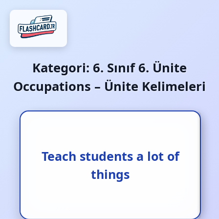
Kategori:
6. Sınıf 6. Ünite
Occupations – Ünite Kelimeleri
Teach students a lot of
Öğrencilere birçok şey
öğretmek
things