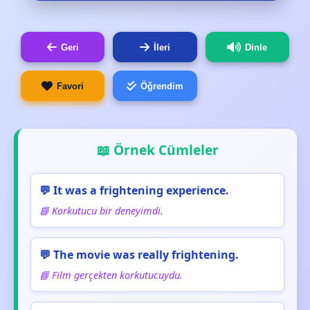
Geri
İleri
Dinle
Favori
Öğrendim
📖 Örnek Cümleler
💬 It was a frightening experience.
📘 Korkutucu bir deneyimdi.
💬 The movie was really frightening.
📘 Film gerçekten korkutucuydu.