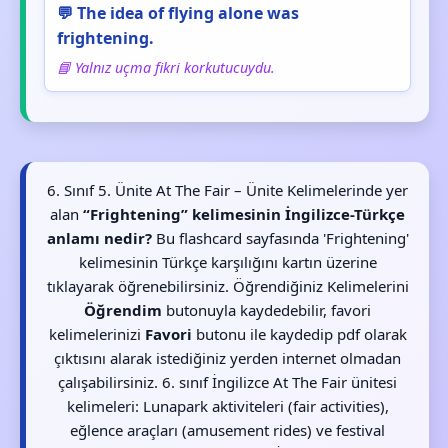
💬 The idea of flying alone was
frightening.
📘 Yalnız uçma fikri korkutucuydu.
6. Sınıf 5. Ünite At The Fair – Ünite Kelimelerinde yer
alan
“Frightening” kelimesinin İngilizce-Türkçe
anlamı nedir?
Bu flashcard sayfasında 'Frightening'
kelimesinin Türkçe karşılığını kartın üzerine
tıklayarak öğrenebilirsiniz. Öğrendiğiniz Kelimelerini
Öğrendim
butonuyla kaydedebilir, favori
kelimelerinizi
Favori
butonu ile kaydedip pdf olarak
çıktısını alarak istediğiniz yerden internet olmadan
çalışabilirsiniz. 6. sınıf İngilizce At The Fair ünitesi
kelimeleri: Lunapark aktiviteleri (fair activities),
eğlence araçları (amusement rides) ve festival