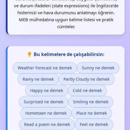
ve durum ifadeleri (state expressions) ile İngilizce'de
hislerinizi ve hava durumunu anlatmayı öğrenin.
MEB müfredatına uygun kelime listesi ve pratik
cümleler.
Bu kelimelere de çalışabilirsin:
Weather Forecast ne demek
Sunny ne demek
Rainy ne demek
Partly Cloudy ne demek
Happy ne demek
Cold ne demek
Surprised ne demek
Smiling ne demek
Hometown ne demek
Place ne demek
Read a poem ne demek
Feel ne demek