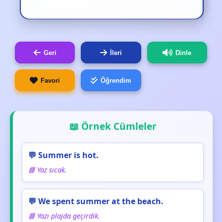
Geri
İleri
Dinle
Favori
Öğrendim
📖 Örnek Cümleler
💬 Summer is hot.
📘 Yaz sıcak.
💬 We spent summer at the beach.
📘 Yazı plajda geçirdik.