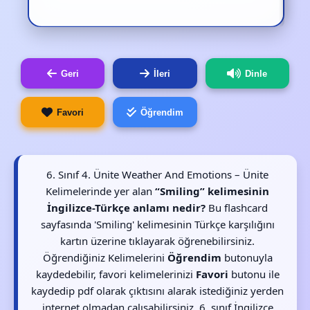
Geri
İleri
Dinle
Favori
Öğrendim
6. Sınıf 4. Ünite Weather And Emotions – Ünite
Kelimelerinde yer alan
“Smiling” kelimesinin
İngilizce-Türkçe anlamı nedir?
Bu flashcard
sayfasında 'Smiling' kelimesinin Türkçe karşılığını
kartın üzerine tıklayarak öğrenebilirsiniz.
Öğrendiğiniz Kelimelerini
Öğrendim
butonuyla
kaydedebilir, favori kelimelerinizi
Favori
butonu ile
kaydedip pdf olarak çıktısını alarak istediğiniz yerden
internet olmadan çalışabilirsiniz. 6. sınıf İngilizce