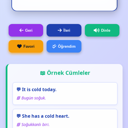
Geri
İleri
Dinle
Favori
Öğrendim
📖 Örnek Cümleler
💬 It is cold today.
📘 Bugün soğuk.
💬 She has a cold heart.
📘 Soğukkanlı biri.