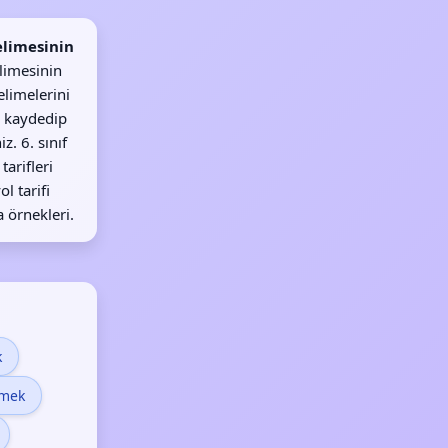
limesinin
limesinin
elimelerini
 kaydedip
z. 6. sınıf
tarifleri
l tarifi
 örnekleri.
k
emek