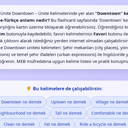
3. Ünite Downtown – Ünite Kelimelerinde yer alan
“Downtown” ke
ce-Türkçe anlamı nedir?
Bu flashcard sayfasında 'Downtown' ke
rşılığını kartın üzerine tıklayarak öğrenebilirsiniz. Öğrendiğiniz K
im
butonuyla kaydedebilir, favori kelimelerinizi
Favori
butonu ile
k çıktısını alarak istediğiniz yerden internet olmadan çalışabilirsini
ce Downtown ünitesi kelimeleri: Şehir mekanları (city places), yön 
tions) ve temel şehir ifadeleri (urban expressions) ile İngilizce'de yo
ğrenin. MEB müfredatına uygun kelime listesi ve pratik konuşma
Bu kelimelere de çalışabilirsin:
Downtown ne demek
Uptown ne demek
Village ne deme
ighbourhood ne demek
Tall ne demek
Comfortable ne d
Clean ne demek
Fat ne demek
Ride a bicycle ne demek