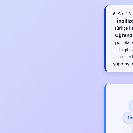
6. Sınıf 
İngiliz
Türkçe ka
Öğrend
pdf olara
İngiliz
(direc
yapmayı ö
Ne