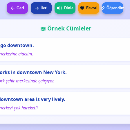
Geri
İleri
Dinle
Favori
Öğrendim
📖 Örnek Cümleler
s go downtown.
merkezine gidelim.
works in downtown New York.
rk şehir merkezinde çalışıyor.
downtown area is very lively.
merkezi çok hareketli.