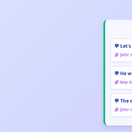
💬 Let'
📘 Şehir 
💬 He 
📘 New Yo
💬 The 
📘 Şehir 