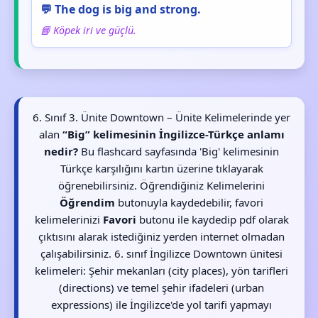
💬 The dog is big and strong.
📘 Köpek iri ve güçlü.
6. Sınıf 3. Ünite Downtown – Ünite Kelimelerinde yer
alan
“Big” kelimesinin İngilizce-Türkçe anlamı
nedir?
Bu flashcard sayfasında 'Big' kelimesinin
Türkçe karşılığını kartın üzerine tıklayarak
öğrenebilirsiniz. Öğrendiğiniz Kelimelerini
Öğrendim
butonuyla kaydedebilir, favori
kelimelerinizi
Favori
butonu ile kaydedip pdf olarak
çıktısını alarak istediğiniz yerden internet olmadan
çalışabilirsiniz. 6. sınıf İngilizce Downtown ünitesi
kelimeleri: Şehir mekanları (city places), yön tarifleri
(directions) ve temel şehir ifadeleri (urban
expressions) ile İngilizce'de yol tarifi yapmayı