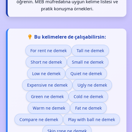
öğrenin. MEB müfredatına uygun kelime listesi ve
pratik konuşma örnekleri.
Bu kelimelere de çalışabilirsin:
For rent ne demek
Tall ne demek
Short ne demek
Small ne demek
Low ne demek
Quiet ne demek
Expensive ne demek
Ugly ne demek
Green ne demek
Cold ne demek
Warm ne demek
Fat ne demek
Compare ne demek
Play with ball ne demek
Skip rope ne demek