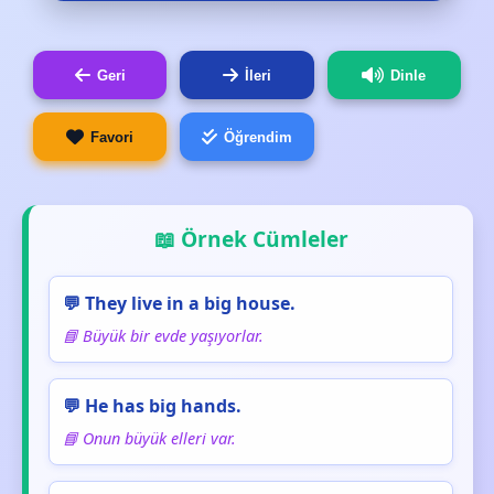
Geri
İleri
Dinle
Favori
Öğrendim
📖 Örnek Cümleler
💬 They live in a big house.
📘 Büyük bir evde yaşıyorlar.
💬 He has big hands.
📘 Onun büyük elleri var.