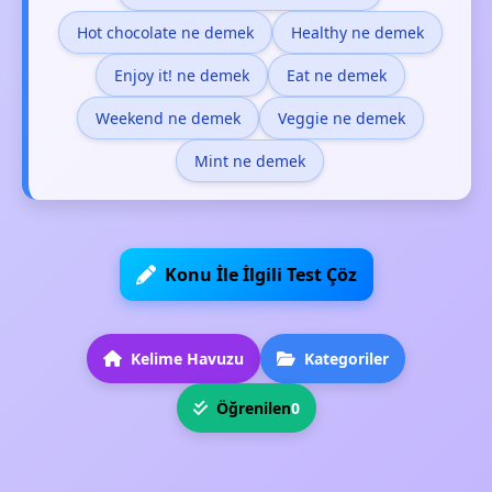
Hot chocolate ne demek
Healthy ne demek
Enjoy it! ne demek
Eat ne demek
Weekend ne demek
Veggie ne demek
Mint ne demek
Konu İle İlgili Test Çöz
Kelime Havuzu
Kategoriler
Öğrenilen
0