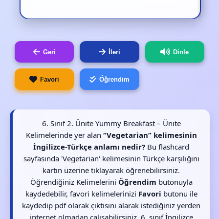
Geri
İleri
Dinle
Favori
Öğrendim
6. Sınıf 2. Ünite Yummy Breakfast – Ünite
Kelimelerinde yer alan
“Vegetarian” kelimesinin
İngilizce-Türkçe anlamı nedir?
Bu flashcard
sayfasında 'Vegetarian' kelimesinin Türkçe karşılığını
kartın üzerine tıklayarak öğrenebilirsiniz.
Öğrendiğiniz Kelimelerini
Öğrendim
butonuyla
kaydedebilir, favori kelimelerinizi
Favori
butonu ile
kaydedip pdf olarak çıktısını alarak istediğiniz yerden
internet olmadan çalışabilirsiniz. 6. sınıf İngilizce