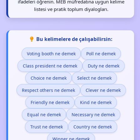
ifadeleri öğrenin. MEB müfredatına uygun kelime
listesi ve pratik toplum diyalogları.
Bu kelimelere de çalışabilirsin:
Voting booth ne demek
Poll ne demek
Class president ne demek
Duty ne demek
Choice ne demek
Select ne demek
Respect others ne demek
Clever ne demek
Friendly ne demek
Kind ne demek
Equal ne demek
Necessary ne demek
Trust ne demek
Country ne demek
Winner ne demek