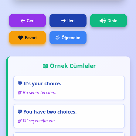
Geri
İleri
Dinle
Favori
Öğrendim
📖 Örnek Cümleler
💬 It’s your choice.
📘 Bu senin tercihin.
💬 You have two choices.
📘 İki seçeneğin var.