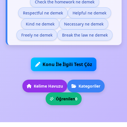
Check the homework ne demek
Respectful ne demek
Helpful ne demek
Kind ne demek
Necessary ne demek
Freely ne demek
Break the law ne demek
Konu İle İlgili Test Çöz
Kelime Havuzu
Kategoriler
Öğrenilen
0