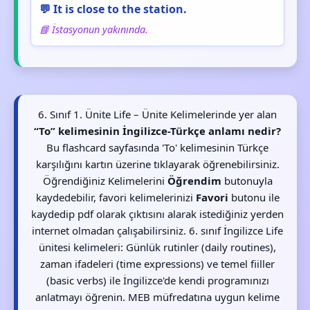
💬 It is close to the station.
📘 İstasyonun yakınında.
6. Sınıf 1. Ünite Life – Ünite Kelimelerinde yer alan
“To” kelimesinin İngilizce-Türkçe anlamı nedir?
Bu flashcard sayfasında 'To' kelimesinin Türkçe
karşılığını kartın üzerine tıklayarak öğrenebilirsiniz.
Öğrendiğiniz Kelimelerini
Öğrendim
butonuyla
kaydedebilir, favori kelimelerinizi
Favori
butonu ile
kaydedip pdf olarak çıktısını alarak istediğiniz yerden
internet olmadan çalışabilirsiniz. 6. sınıf İngilizce Life
ünitesi kelimeleri: Günlük rutinler (daily routines),
zaman ifadeleri (time expressions) ve temel fiiller
(basic verbs) ile İngilizce'de kendi programınızı
anlatmayı öğrenin. MEB müfredatına uygun kelime