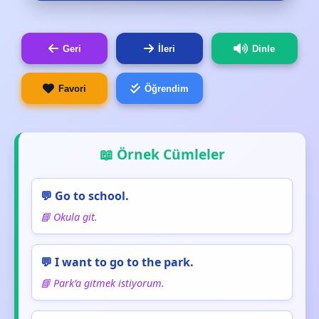
Geri
İleri
Dinle
Favori
Öğrendim
📖 Örnek Cümleler
💬 Go to school.
📘 Okula git.
💬 I want to go to the park.
📘 Park’a gitmek istiyorum.