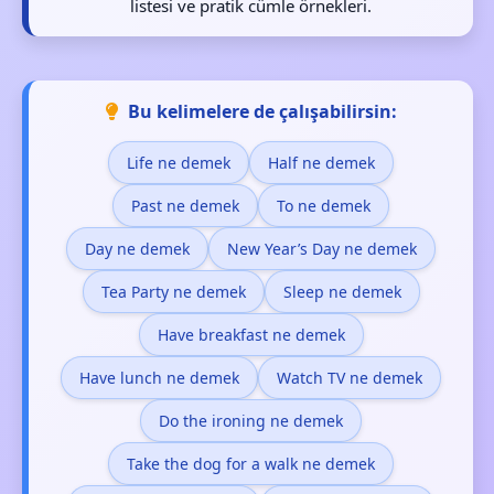
listesi ve pratik cümle örnekleri.
Bu kelimelere de çalışabilirsin:
Life ne demek
Half ne demek
Past ne demek
To ne demek
Day ne demek
New Year’s Day ne demek
Tea Party ne demek
Sleep ne demek
Have breakfast ne demek
Have lunch ne demek
Watch TV ne demek
Do the ironing ne demek
Take the dog for a walk ne demek