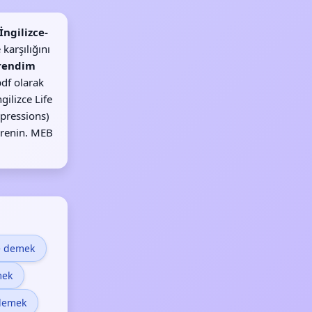
ngilizce-
karşılığını
rendim
df olarak
gilizce Life
xpressions)
öğrenin. MEB
e demek
mek
demek