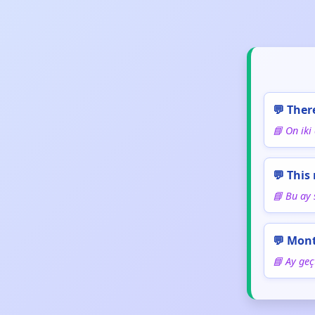
💬 Ther
📘 On iki 
💬 This
📘 Bu ay 
💬 Mon
📘 Ay geçt