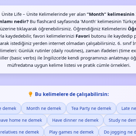
1. Ünite Life – Ünite Kelimelerinde yer alan
“Month” kelimesinin İ
nlamı nedir?
Bu flashcard sayfasında 'Month' kelimesinin Türkçe 
 üzerine tıklayarak öğrenebilirsiniz. Öğrendiğiniz Kelimelerini
Öğ
a kaydedebilir, favori kelimelerinizi
Favori
butonu ile kaydedip p
alarak istediğiniz yerden internet olmadan çalışabilirsiniz. 6. sınıf İn
elimeleri: Günlük rutinler (daily routines), zaman ifadeleri (time e
iiller (basic verbs) ile İngilizce'de kendi programınızı anlatmayı 
müfredatına uygun kelime listesi ve pratik cümle örnekleri.
Bu kelimelere de çalışabilirsin:
ne demek
Month ne demek
Tea Party ne demek
Late n
eave home ne demek
Have dinner ne demek
Study ne de
t relatives ne demek
Play games ne demek
Do jogging ne 