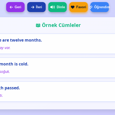
Geri
İleri
Dinle
Favori
Öğrendim
📖 Örnek Cümleler
e are twelve months.
ay var.
 month is cold.
soğuk.
th passed.
i.