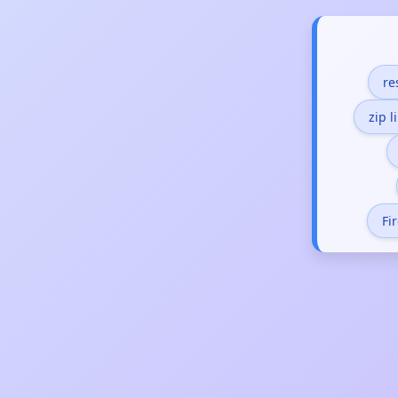
re
zip 
Fi