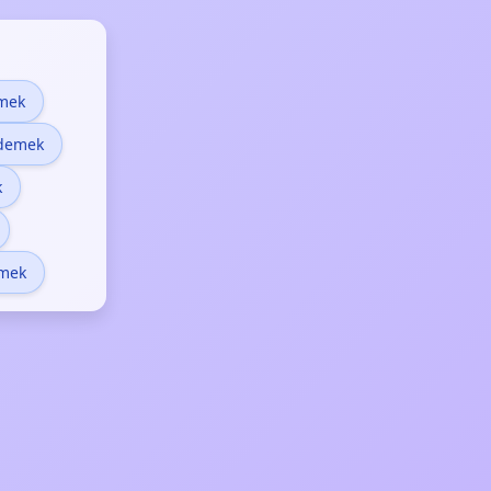
emek
 demek
k
emek