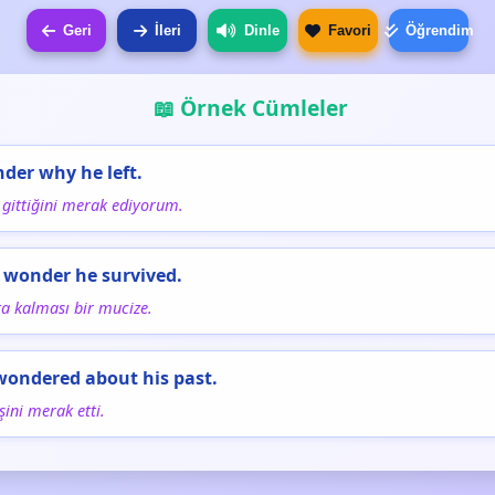
Geri
İleri
Dinle
Favori
Öğrendim
📖 Örnek Cümleler
nder why he left.
gittiğini merak ediyorum.
 a wonder he survived.
a kalması bir mucize.
wondered about his past.
ini merak etti.