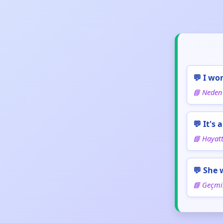
💬 I wo
📘 Neden 
💬 It's
📘 Hayatt
💬 She 
📘 Geçmiş