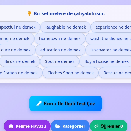
Bu kelimelere de çalışabilirsin:
spectful ne demek
laughable ne demek
experience ne d
lining ne demek
hometown ne demek
wash the dishes ne
cure ne demek
education ne demek
Discoverer ne deme
Birds ne demek
Spot ne demek
Buy a house ne demek
re Station ne demek
Clothes Shop ne demek
Rescue ne d
Konu İle İlgili Test Çöz
Kelime Havuzu
Kategoriler
Öğrenilen
0