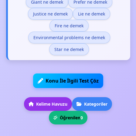
Giant ne demek
Prefer ne demek
Justice ne demek
Lie ne demek
Fire ne demek
Environmental problems ne demek
Star ne demek
Konu İle İlgili Test Çöz
Kelime Havuzu
Kategoriler
Öğrenilen
0