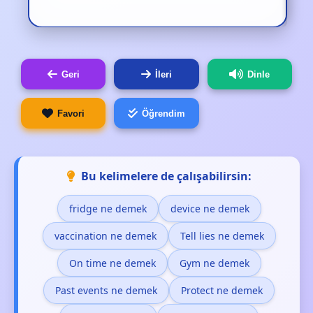
Geri
İleri
Dinle
Favori
Öğrendim
Bu kelimelere de çalışabilirsin:
fridge ne demek
device ne demek
vaccination ne demek
Tell lies ne demek
On time ne demek
Gym ne demek
Past events ne demek
Protect ne demek