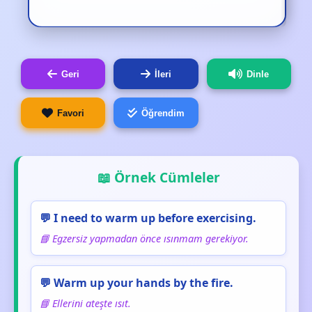
Geri
İleri
Dinle
Favori
Öğrendim
📖 Örnek Cümleler
💬 I need to warm up before exercising.
📘 Egzersiz yapmadan önce ısınmam gerekiyor.
💬 Warm up your hands by the fire.
📘 Ellerini ateşte ısıt.