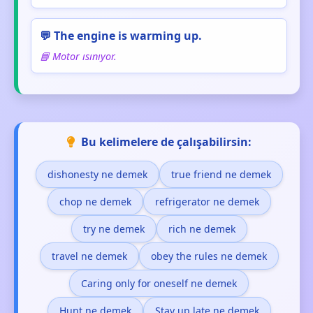
💬 The engine is warming up.
📘 Motor ısınıyor.
Bu kelimelere de çalışabilirsin:
dishonesty ne demek
true friend ne demek
chop ne demek
refrigerator ne demek
try ne demek
rich ne demek
travel ne demek
obey the rules ne demek
Caring only for oneself ne demek
Hunt ne demek
Stay up late ne demek