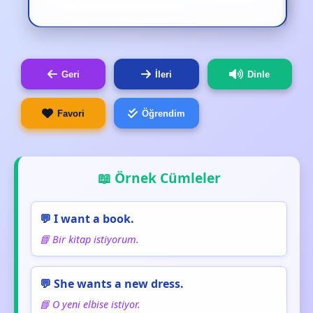
Geri
İleri
Dinle
Favori
Öğrendim
📖 Örnek Cümleler
💬 I want a book.
📘 Bir kitap istiyorum.
💬 She wants a new dress.
📘 O yeni elbise istiyor.