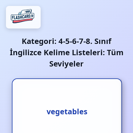
Kategori:
4-5-6-7-8. Sınıf
İngilizce Kelime Listeleri: Tüm
Seviyeler
vegetables
sebze