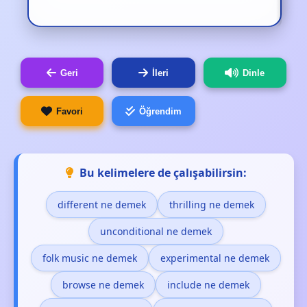
Geri
İleri
Dinle
Favori
Öğrendim
Bu kelimelere de çalışabilirsin:
different ne demek
thrilling ne demek
unconditional ne demek
folk music ne demek
experimental ne demek
browse ne demek
include ne demek