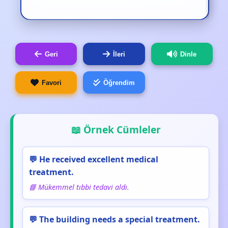
Geri
İleri
Dinle
Favori
Öğrendim
📖 Örnek Cümleler
💬 He received excellent medical
treatment.
📘 Mükemmel tıbbi tedavi aldı.
💬 The building needs a special treatment.