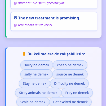
📘 Bina özel bir işlem gerektiriyor.
💬 The new treatment is promising.
📘 Yeni tedavi umut verici.
Bu kelimelere de çalışabilirsin:
sorry ne demek
cheap ne demek
salty ne demek
source ne demek
Stay ne demek
Difficulty ne demek
Stray animals ne demek
Prey ne demek
Scale ne demek
Get excited ne demek