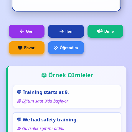
Geri
İleri
Dinle
Favori
Öğrendim
📖 Örnek Cümleler
💬 Training starts at 9.
📘 Eğitim saat 9’da başlıyor.
💬 We had safety training.
📘 Güvenlik eğitimi aldık.