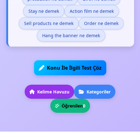
Stay ne demek
Action film ne demek
Sell products ne demek
Order ne demek
Hang the banner ne demek
Konu İle İlgili Test Çöz
Kelime Havuzu
Kategoriler
Öğrenilen
0