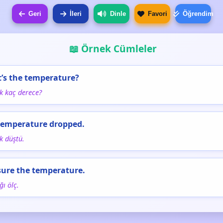
Geri
İleri
Dinle
Favori
Öğrendim
📖 Örnek Cümleler
’s the temperature?
ık kaç derece?
temperature dropped.
ık düştü.
ure the temperature.
ğı ölç.