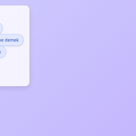
ne demek
k