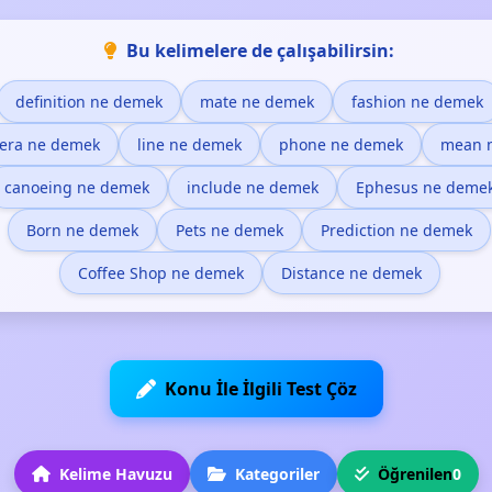
Bu kelimelere de çalışabilirsin:
definition ne demek
mate ne demek
fashion ne demek
era ne demek
line ne demek
phone ne demek
mean 
canoeing ne demek
include ne demek
Ephesus ne deme
Born ne demek
Pets ne demek
Prediction ne demek
Coffee Shop ne demek
Distance ne demek
Konu İle İlgili Test Çöz
Kelime Havuzu
Kategoriler
Öğrenilen
0