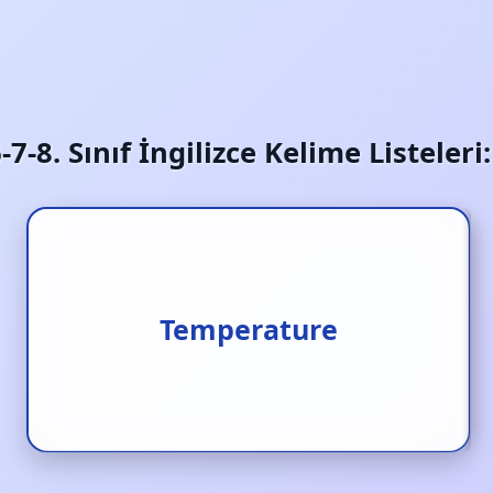
6-7-8. Sınıf İngilizce Kelime Listeler
Temperature
Sıcaklık/ ısı