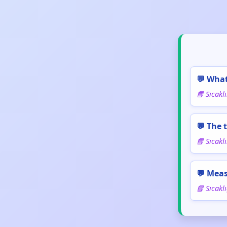
💬 What
📘 Sıcakl
💬 The 
📘 Sıcakl
💬 Meas
📘 Sıcaklı