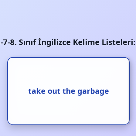
6-7-8. Sınıf İngilizce Kelime Listeler
çöpleri dışarı çıkarmak
take out the garbage