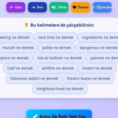
Geri
İleri
Dinle
Favori
Öğrendim
Bu kelimelere de çalışabilirsin:
feeling ne demek
next time ne demek
ingredients ne dem
mussel ne demek
polite ne demek
dangerous ne demek
xplore ne demek
hot air balloon ne demek
parents ne de
roof ne demek
wildfire ne demek
Invent ne demek
Television addict ne demek
Predict-Guess ne demek
Neighbourhood ne demek
Konu İle İlgili Test Çöz