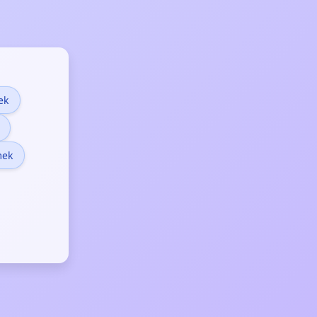
ek
mek