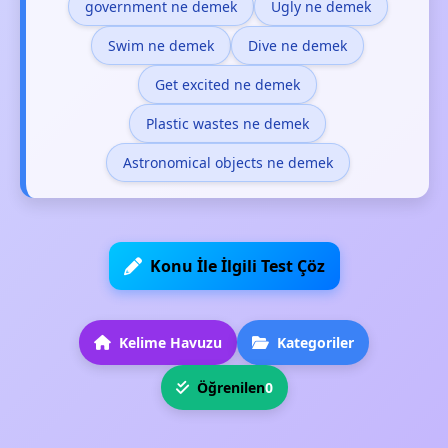
government ne demek
Ugly ne demek
Swim ne demek
Dive ne demek
Get excited ne demek
Plastic wastes ne demek
Astronomical objects ne demek
Konu İle İlgili Test Çöz
Kelime Havuzu
Kategoriler
Öğrenilen
0